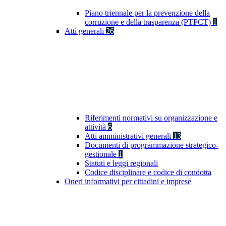
Piano triennale per la prevenzione della
corruzione e della trasparenza (PTPCT)
1
Atti generali
26
Riferimenti normativi su organizzazione e
attività
6
Atti amministrativi generali
13
Documenti di programmazione strategico-
gestionale
1
Statuti e leggi regionali
Codice disciplinare e codice di condotta
Oneri informativi per cittadini e imprese