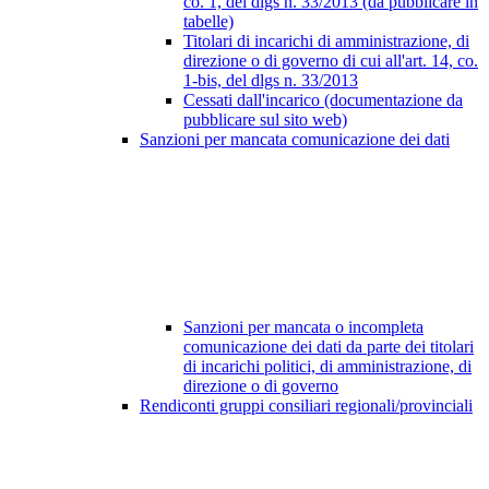
co. 1, del dlgs n. 33/2013 (da pubblicare in
tabelle)
Titolari di incarichi di amministrazione, di
direzione o di governo di cui all'art. 14, co.
1-bis, del dlgs n. 33/2013
Cessati dall'incarico (documentazione da
pubblicare sul sito web)
Sanzioni per mancata comunicazione dei dati
Sanzioni per mancata o incompleta
comunicazione dei dati da parte dei titolari
di incarichi politici, di amministrazione, di
direzione o di governo
Rendiconti gruppi consiliari regionali/provinciali