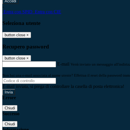
-
Entra con SPID
Entra con CIE
Seleziona utente
button close
×
Recupero password
button close
×
E-mail
Verrà inviato un messaggio all'indirizz
Non hai una e-mail associata al nome utente? Effettua il reset della password tram
E-mail inviata, si prega di controllare la casella di posta elettronica!
Errore
Chiudi
Successo
Chiudi
Informazione