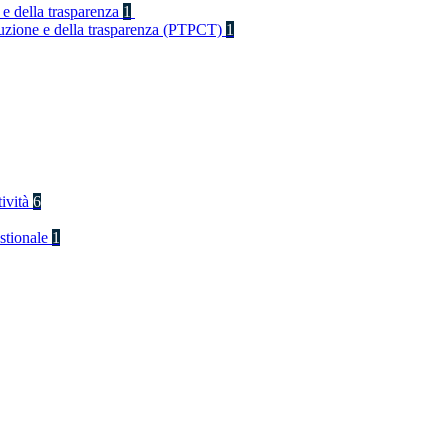
 e della trasparenza
1
rruzione e della trasparenza (PTPCT)
1
tività
6
stionale
1