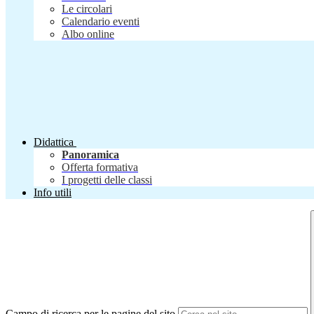
Le circolari
Calendario eventi
Albo online
Didattica
Panoramica
Offerta formativa
I progetti delle classi
Info utili
Campo di ricerca per le pagine del sito