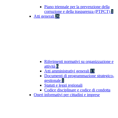
Piano triennale per la prevenzione della
corruzione e della trasparenza (PTPCT)
1
Atti generali
26
Riferimenti normativi su organizzazione e
attività
6
Atti amministrativi generali
13
Documenti di programmazione strategico-
gestionale
1
Statuti e leggi regionali
Codice disciplinare e codice di condotta
Oneri informativi per cittadini e imprese