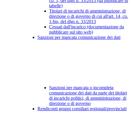
co. 1, del dlgs n. 33/2013 (da pubblicare in
tabelle)
Titolari di incarichi di amministrazione, di
direzione o di governo di cui all'art. 14, co.
1-bis, del dlgs n. 33/2013
Cessati dall'incarico (documentazione da
pubblicare sul sito web)
Sanzioni per mancata comunicazione dei dati
Sanzioni per mancata o incompleta
comunicazione dei dati da parte dei titolari
di incarichi politici, di amministrazione, di
direzione o di governo
Rendiconti gruppi consiliari regionali/provinciali