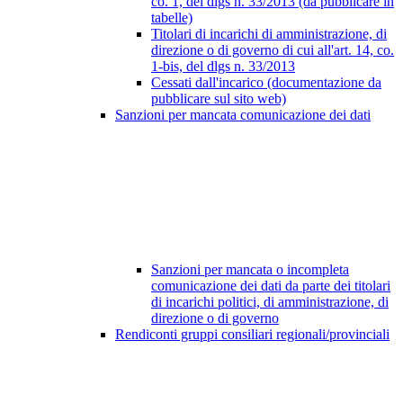
co. 1, del dlgs n. 33/2013 (da pubblicare in
tabelle)
Titolari di incarichi di amministrazione, di
direzione o di governo di cui all'art. 14, co.
1-bis, del dlgs n. 33/2013
Cessati dall'incarico (documentazione da
pubblicare sul sito web)
Sanzioni per mancata comunicazione dei dati
Sanzioni per mancata o incompleta
comunicazione dei dati da parte dei titolari
di incarichi politici, di amministrazione, di
direzione o di governo
Rendiconti gruppi consiliari regionali/provinciali