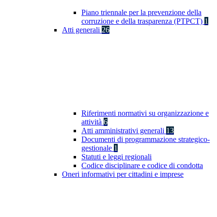
Piano triennale per la prevenzione della
corruzione e della trasparenza (PTPCT)
1
Atti generali
26
Riferimenti normativi su organizzazione e
attività
6
Atti amministrativi generali
13
Documenti di programmazione strategico-
gestionale
1
Statuti e leggi regionali
Codice disciplinare e codice di condotta
Oneri informativi per cittadini e imprese