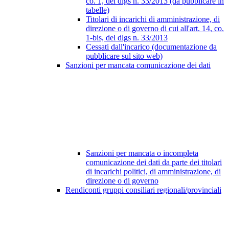
co. 1, del dlgs n. 33/2013 (da pubblicare in
tabelle)
Titolari di incarichi di amministrazione, di
direzione o di governo di cui all'art. 14, co.
1-bis, del dlgs n. 33/2013
Cessati dall'incarico (documentazione da
pubblicare sul sito web)
Sanzioni per mancata comunicazione dei dati
Sanzioni per mancata o incompleta
comunicazione dei dati da parte dei titolari
di incarichi politici, di amministrazione, di
direzione o di governo
Rendiconti gruppi consiliari regionali/provinciali