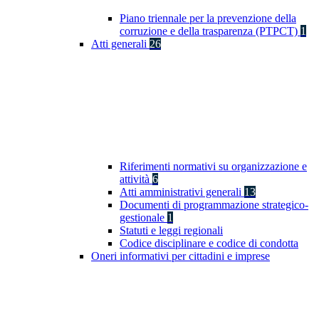
Piano triennale per la prevenzione della
corruzione e della trasparenza (PTPCT)
1
Atti generali
26
Riferimenti normativi su organizzazione e
attività
6
Atti amministrativi generali
13
Documenti di programmazione strategico-
gestionale
1
Statuti e leggi regionali
Codice disciplinare e codice di condotta
Oneri informativi per cittadini e imprese