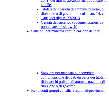
co. 1, del dlgs n. 33/2013 (da pubblicare in
tabelle)
Titolari di incarichi di amministrazione, di
direzione o di governo di cui all'art. 14, co.
1-bis, del dlgs n. 33/2013
Cessati dall'incarico (documentazione da
pubblicare sul sito web)
Sanzioni per mancata comunicazione dei dati
Sanzioni per mancata o incompleta
comunicazione dei dati da parte dei titolari
di incarichi politici, di amministrazione, di
direzione o di governo
Rendiconti gruppi consiliari regionali/provinciali