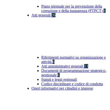
Piano triennale per la prevenzione della
corruzione e della trasparenza (PTPCT)
1
Atti generali
26
Riferimenti normativi su organizzazione e
attività
6
Atti amministrativi generali
13
Documenti di programmazione strategico-
gestionale
1
Statuti e leggi regionali
Codice disciplinare e codice di condotta
Oneri informativi per cittadini e imprese